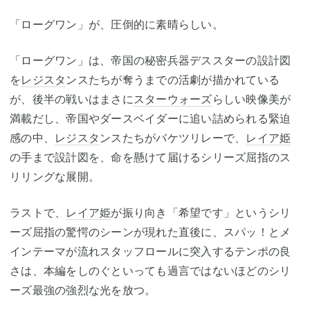
「ローグワン」が、圧倒的に素晴らしい。
「ローグワン」は、帝国の秘密兵器デススターの設計図
を
レジスタ
ンスたちが奪うまでの活劇が描かれている
が、後半の戦いはまさに
スターウォーズ
らしい映像美が
満載だし、帝国やダースベイダーに追い詰められる緊迫
感の中、
レジスタ
ンスたちがバケツリレーで、
レイア姫
の手まで設計図を、命を懸けて届けるシリーズ屈指のス
リリングな展開。
ラストで、
レイア姫
が振り向き「希望です」というシリ
ーズ屈指の驚愕のシーンが現れた直後に、スパッ！とメ
インテーマが流れスタッフロールに突入するテンポの良
さは、本編をしのぐといっても過言ではないほどのシリ
ーズ最強の強烈な光を放つ。