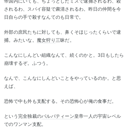
帝国内にいても、ちょっとしたミスで逮捕されるわ、殺
されるわ、スパイ容疑で粛清されるわ。昨日の仲間を今
日自らの手で殺すなんてのも日常で。
外部の庶民たちに対しても、鼻くそほじったくらいで逮
捕。みたいな。
魔女狩り
三昧だ。
こんなにしんどい組織なんて、続くのかと。3日もしたら
崩壊するぞ。ふつう。
なんで、こんなにしんどいことをやっているのか。と思
えば、
恐怖で中も外も支配する。その恐怖心が俺の食事だ。
という完全独裁の
パルパティーン
皇帝一人の宇宙レベル
でのワンマン支配。