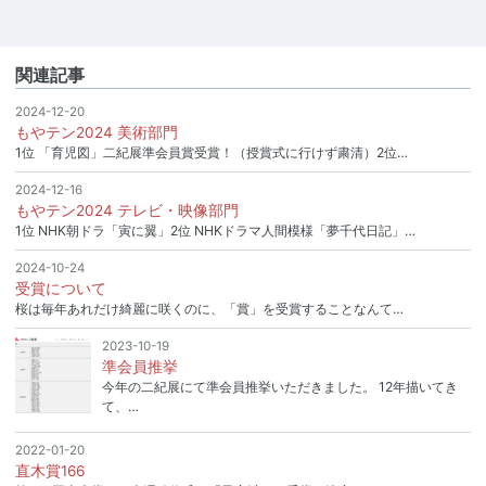
関連記事
2024-12-20
もやテン2024 美術部門
1位 「育児図」二紀展準会員賞受賞！（授賞式に行けず粛清）2位…
2024-12-16
もやテン2024 テレビ・映像部門
1位 NHK朝ドラ「寅に翼」2位 NHKドラマ人間模様「夢千代日記」…
2024-10-24
受賞について
桜は毎年あれだけ綺麗に咲くのに、「賞」を受賞することなんて…
2023-10-19
準会員推挙
今年の二紀展にて準会員推挙いただきました。 12年描いてき
て、…
2022-01-20
直木賞166